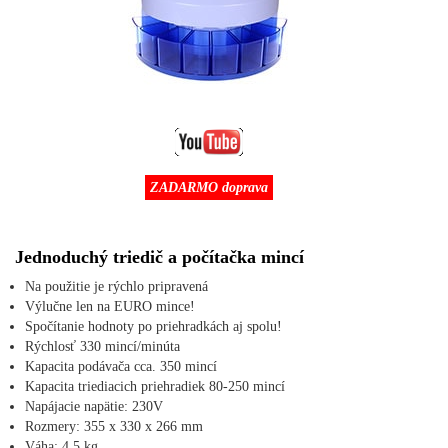
ZADARMO doprava
Jednoduchý triedič a počítačka mincí
Na použitie je rýchlo pripravená
Výlučne len na EURO mince!
Spočítanie hodnoty po priehradkách aj spolu!
Rýchlosť 330 mincí/minúta
Kapacita podávača cca. 350 mincí
Kapacita triediacich priehradiek 80-250 mincí
Napájacie napätie: 230V
Rozmery: 355 x 330 x 266 mm
Váha: 4.5 kg