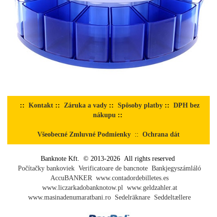
::
Kontakt
::
Záruka a vady
::
Spôsoby platby
::
DPH bez
nákupu
::
Všeobecné Zmluvné Podmienky
::
Ochrana dát
Banknote Kft. © 2013-2026 All rights reserved
Počítačky bankoviek
Verificatoare de bancnote
Bankjegyszámláló
AccuBANKER
www.contadordebilletes.es
www.liczarkadobanknotow.pl
www.geldzahler.at
www.masinadenumaratbani.ro
Sedelräknare
Seddeltællere