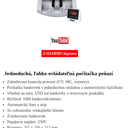
ZADARMO doprava
Jednoduchá, ľahko ovládateľná počítačka peňazí
Zabudovaná kontrola pravosti (UV, MG, rozmery)
Počítačka bankoviek s jednoduchou obsluhou a numerickými tlačidlami
Vhodná na eurá, USD iné bankovky a stravovacie poukážky
Rýchlosť 1000 bankoviek/minúta
Automatický štart a stop
So zobrazením vonkajšieho klienta
Zväzkovanie bankoviek
Napájacie napätie: 230V
Rozmery: 311 x 256 x 213 mm