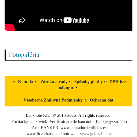
Fotogaléria
::
Kontakt
::
Záruka a vady
::
Spôsoby platby
::
DPH bez
nákupu
::
Všeobecné Zmluvné Podmienky
::
Ochrana dát
Banknote Kft. © 2013-2026 All rights reserved
Počítačky bankoviek
Verificatoare de bancnote
Bankjegyszámláló
AccuBANKER
www.contadordebilletes.es
www.liczarkadobanknotow.pl
www.geldzahler.at