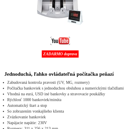
ZADARMO doprava
Jednoduchá, ľahko ovládateľná počítačka peňazí
Zabudovaná kontrola pravosti (UV, MG, rozmery)
Počítačka bankoviek s jednoduchou obsluhou a numerickými tlačidlami
Vhodná na eurá, USD iné bankovky a stravovacie poukážky
Rýchlosť 1000 bankoviek/minúta
Automatický štart a stop
So zobrazením vonkajšieho klienta
Zväzkovanie bankoviek
Napájacie napätie: 230V
Rozmery: 311 x 256 x 213 mm