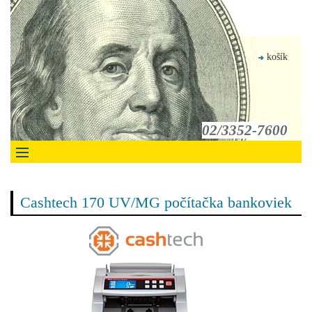
košík
02/3352-7600
Cashtech 170 UV/MG počítačka bankoviek