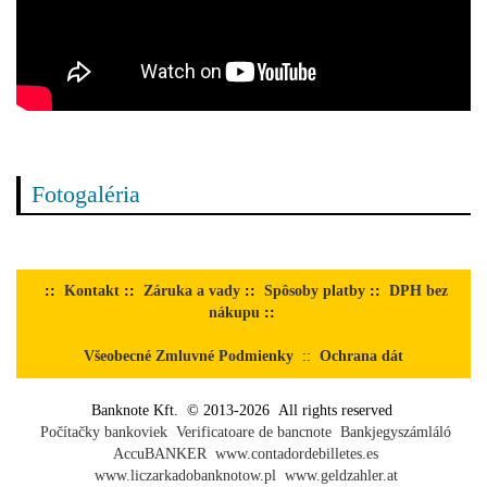
Fotogaléria
::
Kontakt
::
Záruka a vady
::
Spôsoby platby
::
DPH bez
nákupu
::
Všeobecné Zmluvné Podmienky
::
Ochrana dát
Banknote Kft. © 2013-2026 All rights reserved
Počítačky bankoviek
Verificatoare de bancnote
Bankjegyszámláló
AccuBANKER
www.contadordebilletes.es
www.liczarkadobanknotow.pl
www.geldzahler.at