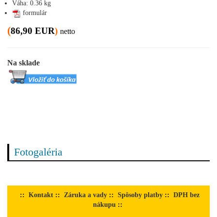
Váha: 0.36 kg
formulár
(
86,90 EUR
)
netto
Na sklade
Fotogaléria
::
Kontakt
::
Záruka a vady
::
Spôsoby platby
::
DPH bez
nákupu
::